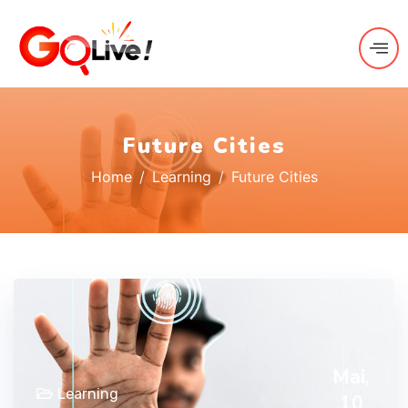
Future Cities
Home
Learning
Future Cities
Mai,
Learning
10